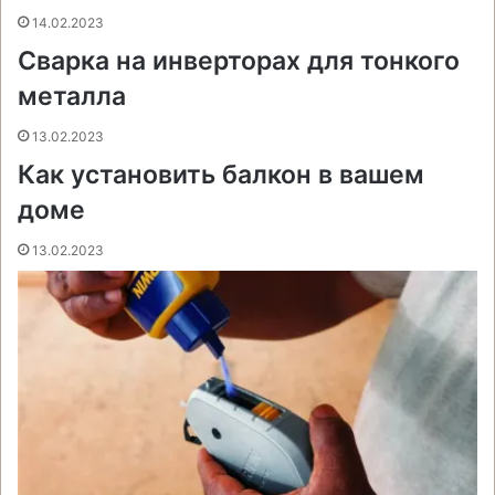
t
е
с
r
r
14.02.2023
н
Сварка на инверторах для тонкого
и
металла
к
и
13.02.2023
Как установить балкон в вашем
доме
13.02.2023