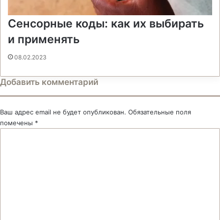
Сенсорные коды: как их выбирать
и применять
08.02.2023
Добавить комментарий
Ваш адрес email не будет опубликован.
Обязательные поля
помечены
*
К
о
м
м
е
н
т
а
р