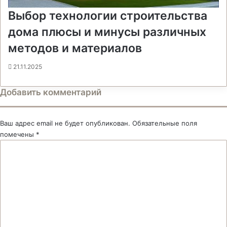
Выбор технологии строительства
дома плюсы и минусы различных
методов и материалов
21.11.2025
Добавить комментарий
Ваш адрес email не будет опубликован.
Обязательные поля
помечены
*
К
о
м
м
е
н
т
а