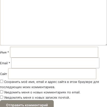
о
м
м
е
н
т
а
р
и
й
Имя
*
*
Email
*
Сайт
Сохранить моё имя, email и адрес сайта в этом браузере для
последующих моих комментариев.
Уведомить меня о новых комментариях по email.
Уведомлять меня о новых записях почтой.