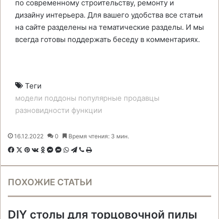
по современному строительству, ремонту и
дизайну интерьера. Для вашего удобства все статьи
на сайте разделены на тематические разделы. И мы
всегда готовы поддержать беседу в комментариях.
Теги
модели
поддоны
популярные
продавцы
разновидности
функции
16.12.2022
0
Время чтения: 3 мин.
F
X
P
В
О
M
M
W
T
V
П
a
i
к
д
e
e
h
e
i
е
c
n
о
н
s
s
a
l
b
ч
ПОХОЖИЕ СТАТЬИ
e
t
н
о
s
s
t
e
e
а
b
e
т
к
e
e
s
g
r
т
o
r
а
л
n
n
A
r
а
DIY столы для торцовочной пилы
o
e
к
а
g
g
p
a
т