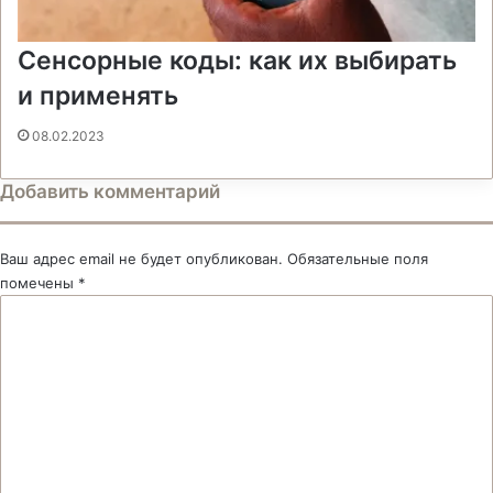
Сенсорные коды: как их выбирать
и применять
08.02.2023
Добавить комментарий
Ваш адрес email не будет опубликован.
Обязательные поля
помечены
*
К
о
м
м
е
н
т
а