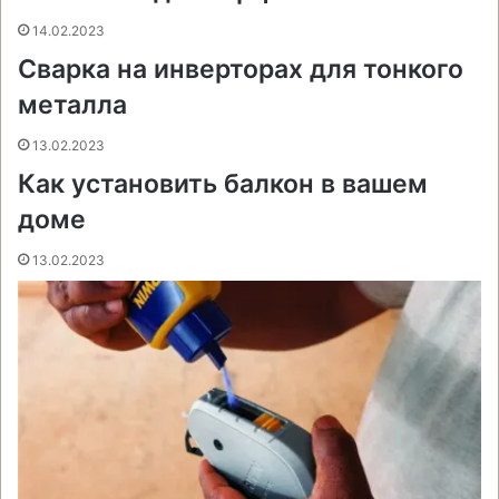
k
s
т
с
e
e
p
m
ь
t
е
с
r
r
14.02.2023
н
Сварка на инверторах для тонкого
и
металла
к
и
13.02.2023
Как установить балкон в вашем
доме
13.02.2023