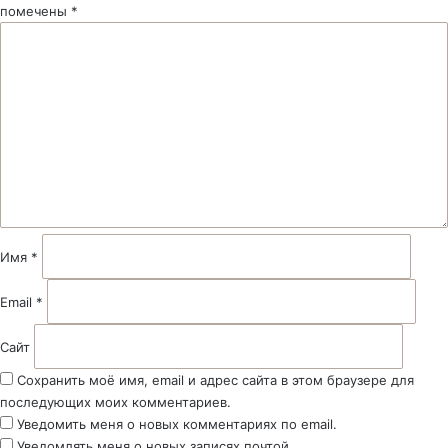
помечены
*
К
о
м
м
е
н
т
а
р
и
й
Имя
*
*
Email
*
Сайт
Сохранить моё имя, email и адрес сайта в этом браузере для
последующих моих комментариев.
Уведомить меня о новых комментариях по email.
Уведомлять меня о новых записях почтой.