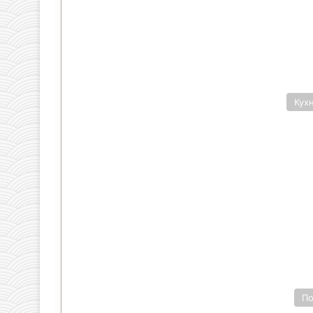
Кух
П