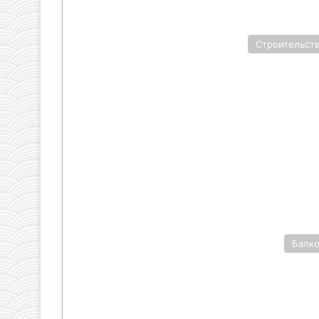
Строительст
Балк