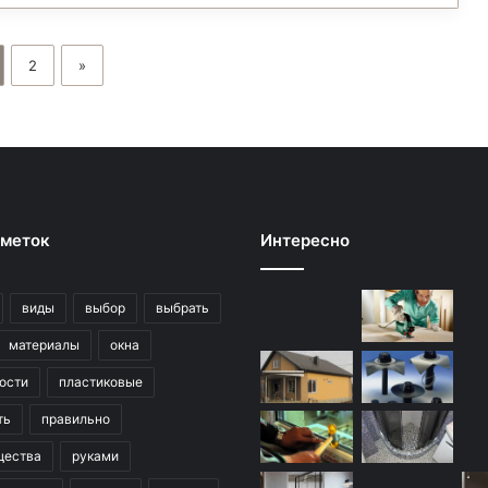
2
»
 меток
Интересно
виды
выбор
выбрать
материалы
окна
ости
пластиковые
ть
правильно
щества
руками