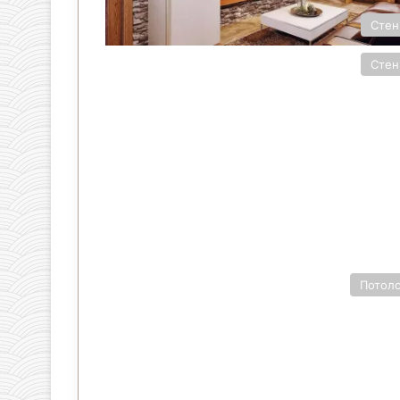
Сте
Сте
Потол