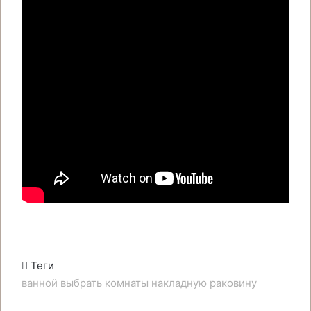
Теги
ванной
выбрать
комнаты
накладную
раковину