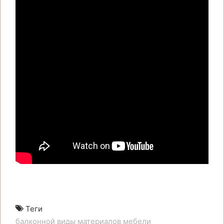
Теги
балконной
виды
материалов
мебели