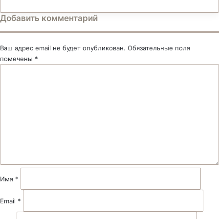
Добавить комментарий
Ваш адрес email не будет опубликован.
Обязательные поля
помечены
*
К
о
м
м
е
н
т
а
р
и
й
Имя
*
*
Email
*