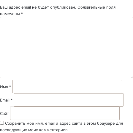
Ваш адрес email не будет опубликован.
Обязательные поля
помечены
*
К
о
м
м
е
н
т
а
р
и
й
Имя
*
*
Email
*
Сайт
Сохранить моё имя, email и адрес сайта в этом браузере для
последующих моих комментариев.