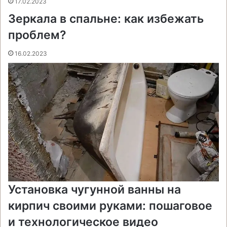
17.02.2023
и
Зеркала в спальне: как избежать
к
и
проблем?
16.02.2023
Установка чугунной ванны на
кирпич своими руками: пошаговое
и технологическое видео