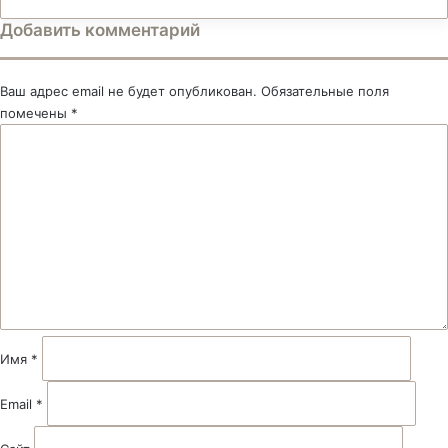
Добавить комментарий
Ваш адрес email не будет опубликован.
Обязательные поля
помечены
*
К
о
м
м
е
н
т
а
р
и
й
Имя
*
*
Email
*