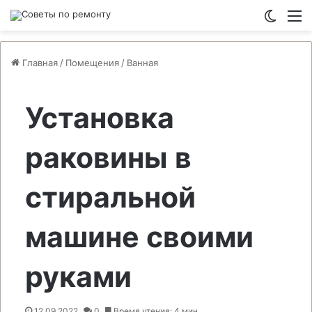
Switch
М
Главная
/
Помещения
/
Ванная
Установка
раковины в
стиральной
машине своими
руками
12.09.2022
0
Время чтения: 4 мин.