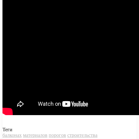
Теги
балконах
материалов
порогов
строительства