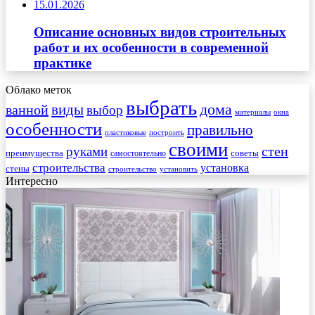
15.01.2026
Описание основных видов строительных
работ и их особенности в современной
практике
Облако меток
выбрать
виды
дома
ванной
выбор
материалы
окна
особенности
правильно
пластиковые
построить
своими
стен
руками
преимущества
советы
самостоятельно
строительства
установка
стены
строительство
установить
Интересно