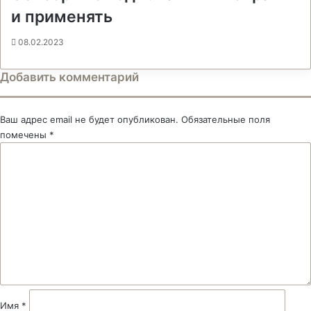
и применять
08.02.2023
Добавить комментарий
Ваш адрес email не будет опубликован.
Обязательные поля
помечены
*
К
о
м
м
е
н
т
а
р
и
й
Имя
*