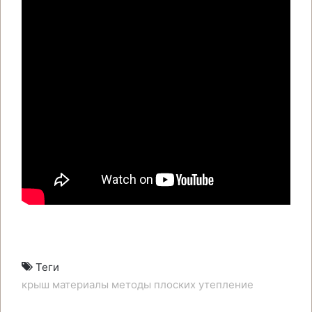
Теги
крыш
материалы
методы
плоских
утепление