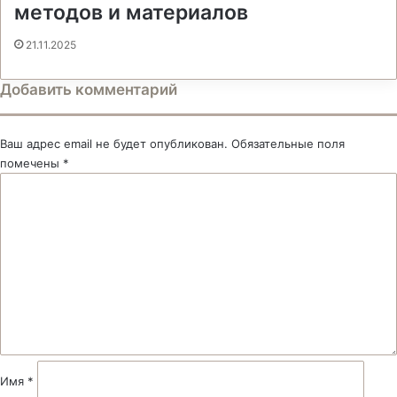
методов и материалов
21.11.2025
Добавить комментарий
Ваш адрес email не будет опубликован.
Обязательные поля
помечены
*
К
о
м
м
е
н
т
а
р
и
й
Имя
*
*