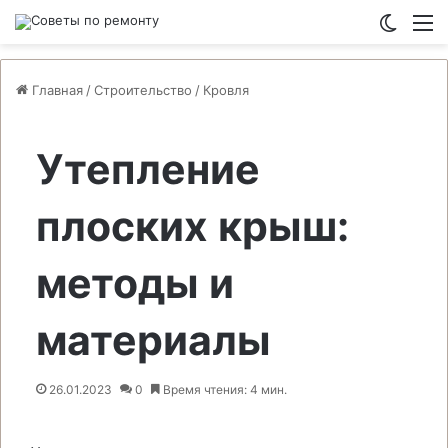
Switch
М
Главная
/
Строительство
/
Кровля
Утепление
плоских крыш:
методы и
материалы
26.01.2023
0
Время чтения: 4 мин.