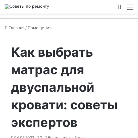
Switch
М
Главная
/
Помещения
Как выбрать
матрас для
двуспальной
кровати: советы
экспертов
04.07.2022
0
Время чтения: 5 мин.