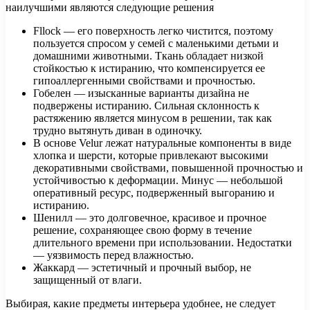
наилучшими являются следующие решения
Fllock — его поверхность легко чистится, поэтому
пользуется спросом у семей с маленькими детьми и
домашними животными. Ткань обладает низкой
стойкостью к истиранию, что компенсируется ее
гипоаллергенными свойствами и прочностью.
Гобелен — изысканные варианты дизайна не
подвержены истиранию. Сильная склонность к
растяжению является минусом в решении, так как
трудно вытянуть диван в одиночку.
В основе Velur лежат натуральные компоненты в виде
хлопка и шерсти, которые привлекают высокими
декоративными свойствами, повышенной прочностью и
устойчивостью к деформации. Минус — небольшой
оперативный ресурс, подверженный выгоранию и
истиранию.
Шенилл — это долговечное, красивое и прочное
решение, сохраняющее свою форму в течение
длительного времени при использовании. Недостатки
— уязвимость перед влажностью.
Жаккард — эстетичный и прочный выбор, не
защищенный от влаги.
Выбирая, какие предметы интерьера удобнее, не следует