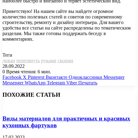
наиболее быстро и внезапно и теряет эстетический вид.
Приветствую! На нашем сайте вы найдете огромное
количество полезных статей и советов по современному
строительству, ремонту и дизайну интерьера. Для вашего
удобства все статьи на сайте распределены по тематическим
разделам. Мы также готовы поддержать беседу в
комментариях.
Теги
диван
перетянуть
руками
своими
28.09.2022
0
Время чтения: 6 мин.
Facebook
X
Pinterest
Вконтакте
Одноклассники
Messenger
Messenger
WhatsApp
Telegram
Viber
Печатать
ПОХОЖИЕ СТАТЬИ
Виды материалов для практичных и красивых
кухонных фартуков
17.02.2023