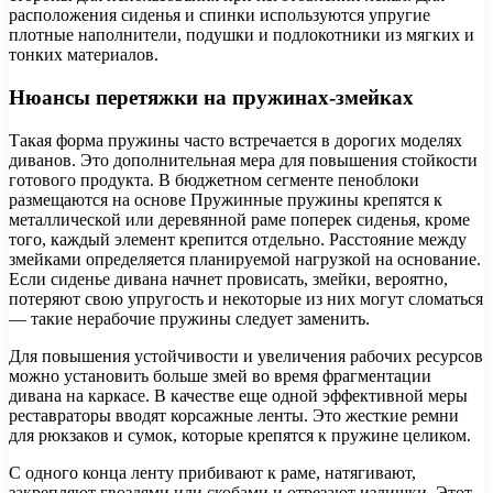
расположения сиденья и спинки используются упругие
плотные наполнители, подушки и подлокотники из мягких и
тонких материалов.
Нюансы перетяжки на пружинах-змейках
Такая форма пружины часто встречается в дорогих моделях
диванов. Это дополнительная мера для повышения стойкости
готового продукта. В бюджетном сегменте пеноблоки
размещаются на основе Пружинные пружины крепятся к
металлической или деревянной раме поперек сиденья, кроме
того, каждый элемент крепится отдельно. Расстояние между
змейками определяется планируемой нагрузкой на основание.
Если сиденье дивана начнет провисать, змейки, вероятно,
потеряют свою упругость и некоторые из них могут сломаться
— такие нерабочие пружины следует заменить.
Для повышения устойчивости и увеличения рабочих ресурсов
можно установить больше змей во время фрагментации
дивана на каркасе. В качестве еще одной эффективной меры
реставраторы вводят корсажные ленты. Это жесткие ремни
для рюкзаков и сумок, которые крепятся к пружине целиком.
С одного конца ленту прибивают к раме, натягивают,
закрепляют гвоздями или скобами и отрезают излишки. Этот