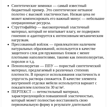
Синтетические зимники — самый известный
бюджетный пример. Это синтетическое нетканое
полотно с высокой эластичностью. Низкая цена не
может компенсировать его важный минус — небольшие
операционные ресурсы.
Струттофайбер — высокопрочный эластичный
материал, который не впитывает влагу, не подвержен
гниению и адаптируется к интенсивным механическим
нагрузкам.
Прессованный войлок — привлекателен наличием
натуральных образований, используется в качестве
защитного слоя для пружинных блоков с менее
плотными наполнителями, такими как пенополиуретан,
поролон и т.д.
Пенополиуретан — ППУ — пористый синтетический
материал, предлагаемый в различных степенях
плотности. В процессе использования эластичность и
упругость раствора снижается. В качестве элемента
внутренней отделки мебели используется вариант с
показателем плотности 30 кг/м².
ПЕРТЕКСТ — нетекстильный материал,
характеризующийся повышенной эластичностью,
который может полностью восстановить свою
первоначальную форму в результате длительной