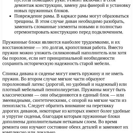
демонтаж конструкции, замену дна фанерой и установку
новых пружинных блоков.
Повреждение рамы. В каркасе рамы могут образоваться
трещины. В этом случае диван необходимо разобрать,
заменить сломанные элементы новыми и полностью
отремонтировать конструкцию перед подключением.
Пружинные блоки являются наиболее трудоемкими, и их
восстановление — это долгая, кропотливая работа. Вместо
пружин можно уложить силиконовый наполнитель или хотя
бы поролон, если нет принципиальной необходимости
сохранить историческую надежность старой мебели.
Спинка дивана и сиденье могут иметь пружину и не иметь
пружин. Во втором случае мягкие части образуют
поролоновый латекс (дорогой, но удобный и надежный) или
плотный мебельный пенополиуретан. Пружины могут быть
классическими — они объединяются в единый блок — или
змеевидными, синтетическими, с опорой на мягкие части из
пенопласта. Следует обратить внимание на перетяжку
дорогих диванов, некоторые из которых имеют более удобные
и упругие сиденья, благодаря которым пружинные блоки
дополнены дополнительным нетканым слоем. Во время
ремонта они изучают состояние обеих деталей и заменяют их
комплексно или локально.