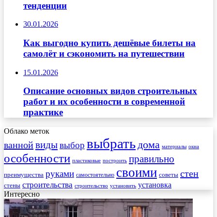
тенденции
30.01.2026
Как выгодно купить дешёвые билеты на
самолёт и сэкономить на путешествии
15.01.2026
Описание основных видов строительных
работ и их особенности в современной
практике
Облако меток
выбрать
виды
дома
ванной
выбор
материалы
окна
особенности
правильно
пластиковые
построить
своими
стен
руками
преимущества
советы
самостоятельно
строительства
установка
стены
строительство
установить
Интересно