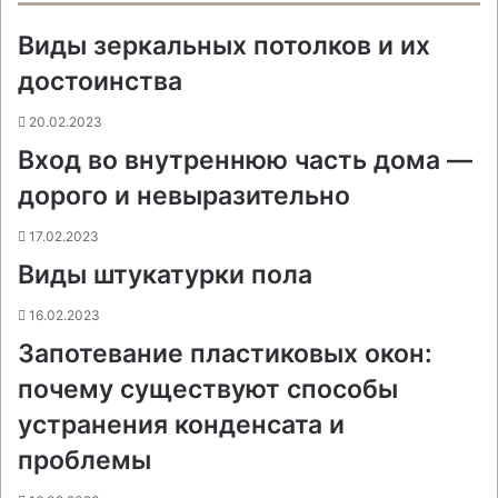
o
r
а
л
n
n
A
r
а
Виды зеркальных потолков и их
o
e
к
а
g
g
p
a
т
k
s
т
с
e
e
p
m
ь
достоинства
t
е
с
r
r
н
20.02.2023
и
Вход во внутреннюю часть дома —
к
и
дорого и невыразительно
17.02.2023
Виды штукатурки пола
16.02.2023
Запотевание пластиковых окон:
почему существуют способы
устранения конденсата и
проблемы