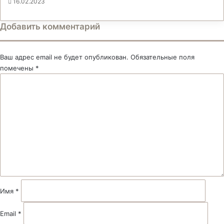
16.02.2023
Добавить комментарий
Ваш адрес email не будет опубликован.
Обязательные поля
помечены
*
К
о
м
м
е
н
т
а
р
и
й
Имя
*
*
Email
*