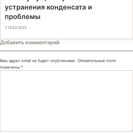
устранения конденсата и
проблемы
16.02.2023
Добавить комментарий
Ваш адрес email не будет опубликован.
Обязательные поля
помечены
*
К
о
м
м
е
н
т
а
р
и