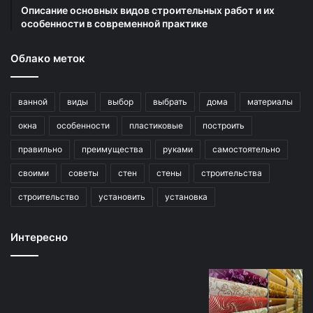
Описание основных видов строительных работ и их
особенности в современной практике
Облако меток
ванной
виды
выбор
выбрать
дома
материалы
окна
особенности
пластиковые
построить
правильно
преимущества
руками
самостоятельно
своими
советы
стен
стены
строительства
строительство
установить
установка
Интересно