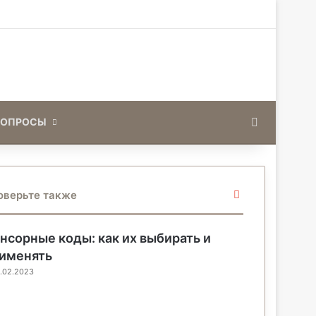
Искать
ВОПРОСЫ
З
оверьте также
а
к
р
нсорные коды: как их выбирать и
ы
именять
т
.02.2023
ь