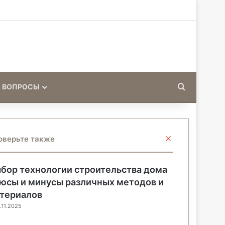
Искать
 ВОПРОСЫ
З
оверьте также
а
к
р
бор технологии строительства дома
ы
юсы и минусы различных методов и
т
териалов
ь
.11.2025