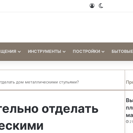
Войти
Switch skin
ЕЩЕНИЯ
ИНСТРУМЕНТЫ
ПОСТРОЙКИ
БЫТОВЫЕ
Пр
отделать дом металлическими стульями?
Вы
тельно отделать
пл
ма
ескими
21