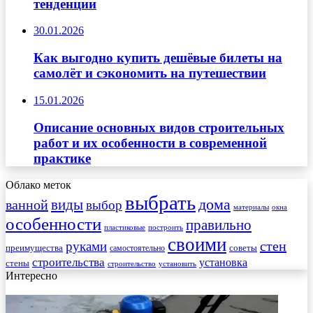
тенденции
30.01.2026
Как выгодно купить дешёвые билеты на
самолёт и сэкономить на путешествии
15.01.2026
Описание основных видов строительных
работ и их особенности в современной
практике
Облако меток
выбрать
виды
дома
ванной
выбор
материалы
окна
особенности
правильно
пластиковые
построить
своими
стен
руками
преимущества
советы
самостоятельно
строительства
установка
стены
строительство
установить
Интересно