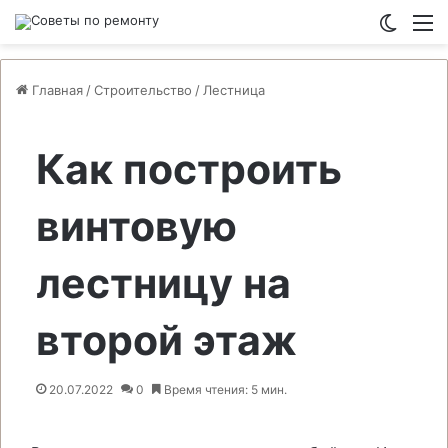
Switch
М
Главная
/
Строительство
/
Лестница
Как построить
винтовую
лестницу на
второй этаж
20.07.2022
0
Время чтения: 5 мин.