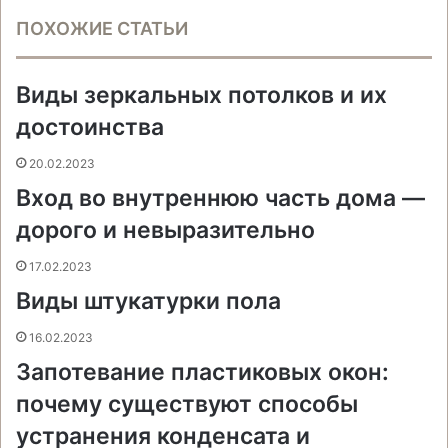
c
n
о
н
s
s
a
l
b
ч
ПОХОЖИЕ СТАТЬИ
e
t
н
о
s
s
t
e
e
а
b
e
т
к
e
e
s
g
r
т
o
r
а
л
n
n
A
r
а
Виды зеркальных потолков и их
o
e
к
а
g
g
p
a
т
k
s
т
с
e
e
p
m
ь
достоинства
t
е
с
r
r
н
20.02.2023
и
Вход во внутреннюю часть дома —
к
и
дорого и невыразительно
17.02.2023
Виды штукатурки пола
16.02.2023
Запотевание пластиковых окон:
почему существуют способы
устранения конденсата и