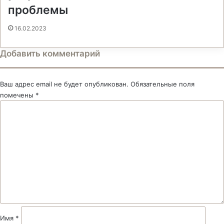
проблемы
16.02.2023
Добавить комментарий
Ваш адрес email не будет опубликован.
Обязательные поля
помечены
*
К
о
м
м
е
н
т
а
р
и
й
Имя
*