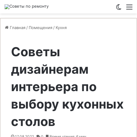
Switch
М
Главная
/
Помещения
/
Кухня
Советы
дизайнерам
интерьера по
выбору кухонных
столов
17.08.2022
0
Время чтения: 6 мин.