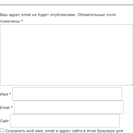
Ваш адрес email не будет опубликован.
Обязательные поля
помечены
*
К
о
м
м
е
н
т
а
р
и
й
Имя
*
*
Email
*
Сайт
Сохранить моё имя, email и адрес сайта в этом браузере для