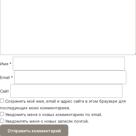
о
м
м
е
н
т
а
р
и
й
Имя
*
*
Email
*
Сайт
Сохранить моё имя, email и адрес сайта в этом браузере для
последующих моих комментариев.
Уведомить меня о новых комментариях по email.
Уведомлять меня о новых записях почтой.