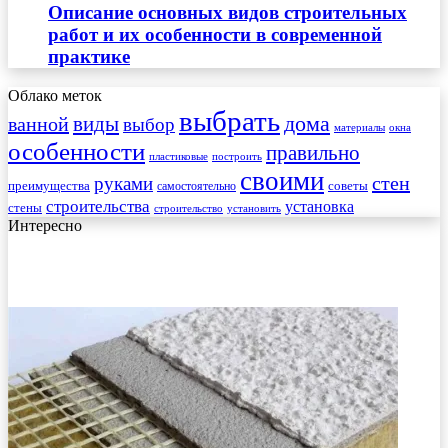
Описание основных видов строительных
работ и их особенности в современной
практике
Облако меток
выбрать
виды
дома
ванной
выбор
материалы
окна
особенности
правильно
пластиковые
построить
своими
стен
руками
преимущества
советы
самостоятельно
строительства
установка
стены
строительство
установить
Интересно