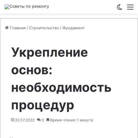
Switch
М
Главная
/
Строительство
/
Фундамент
Укрепление
основ:
необходимость
процедур
22.07.2022
0
Время чтения: 1 минута