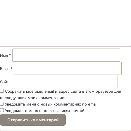
м
м
е
н
т
а
р
и
й
Имя
*
*
Email
*
Сайт
Сохранить моё имя, email и адрес сайта в этом браузере для
последующих моих комментариев.
Уведомить меня о новых комментариях по email.
Уведомлять меня о новых записях почтой.