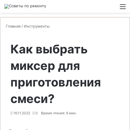
Switch
М
Главная
/
Инструменты
Как выбрать
миксер для
приготовления
смеси?
16.11.2022
0
Время чтения: 6 мин.