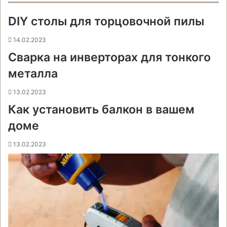
o
r
а
л
n
n
A
r
а
DIY столы для торцовочной пилы
o
e
к
а
g
g
p
a
т
k
s
т
с
e
e
p
m
ь
t
е
с
r
r
14.02.2023
н
Сварка на инверторах для тонкого
и
металла
к
и
13.02.2023
Как установить балкон в вашем
доме
13.02.2023