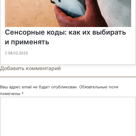
Сенсорные коды: как их выбирать
и применять
08.02.2023
Добавить комментарий
Ваш адрес email не будет опубликован.
Обязательные поля
помечены
*
К
о
м
м
е
н