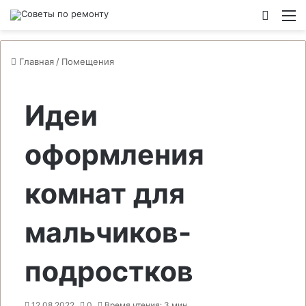
Switch
М
Главная
/
Помещения
Идеи
оформления
комнат для
мальчиков-
подростков
12.08.2022
0
Время чтения: 3 мин.