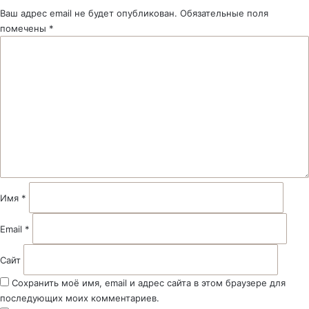
Ваш адрес email не будет опубликован.
Обязательные поля
помечены
*
К
о
м
м
е
н
т
а
р
и
й
Имя
*
*
Email
*
Сайт
Сохранить моё имя, email и адрес сайта в этом браузере для
последующих моих комментариев.