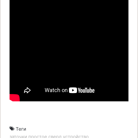
Теги
заточки
простое
сверл
устройство