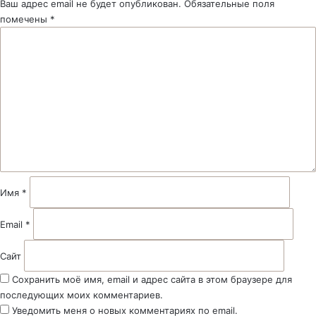
Ваш адрес email не будет опубликован.
Обязательные поля
помечены
*
К
о
м
м
е
н
т
а
р
и
й
Имя
*
*
Email
*
Сайт
Сохранить моё имя, email и адрес сайта в этом браузере для
последующих моих комментариев.
Уведомить меня о новых комментариях по email.