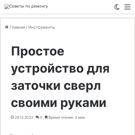
Switch
М
Главная
/
Инструменты
Простое
устройство для
заточки сверл
своими руками
29.12.2022
0
Время чтения: 3 мин.