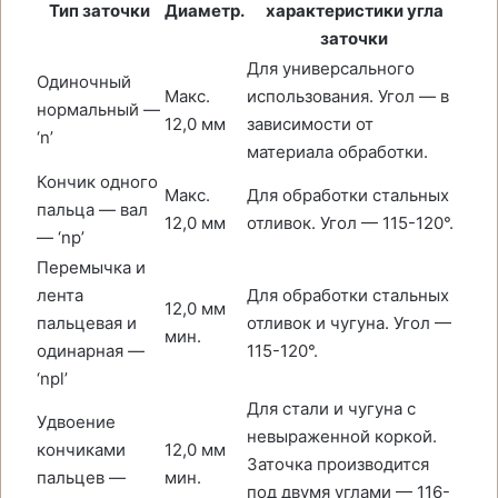
Тип заточки
Диаметр.
характеристики угла
заточки
Для универсального
Одиночный
Макс.
использования. Угол — в
нормальный —
12,0 мм
зависимости от
‘n’
материала обработки.
Кончик одного
Макс.
Для обработки стальных
пальца — вал
12,0 мм
отливок. Угол — 115-120°.
— ‘np’
Перемычка и
лента
Для обработки стальных
12,0 мм
пальцевая и
отливок и чугуна. Угол —
мин.
одинарная —
115-120°.
‘npl’
Для стали и чугуна с
Удвоение
невыраженной коркой.
кончиками
12,0 мм
Заточка производится
пальцев —
мин.
под двумя углами — 116-