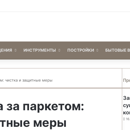
Войти
Switch skin
ЕНИЯ
ИНСТРУМЕНТЫ
ПОСТРОЙКИ
БЫТОВЫЕ 
Пр
ом: чистка и защитные меры
З
а
За
к
 за паркетом:
р
су
ы
ко
т
итные меры
16
ь