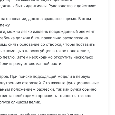
должны быть идентичны. Руководство к действию:
на основании, должна вращаться прямо. В этом
епежу.
аги, можно легко извлечь поврежденный элемент.
гребенка должна быть правильно расположена.
мо снять основание со створки, чтобы поставить
ь с помощью плоскогубцев в такое положение,
ую петлю. Затем необходимо открутить несколько
бодить раму от сломанной части.
аров. При поиске подходящей модели в первую
внутренних стержней. Это важные функциональные
ьным положением расчески, так как ручка обычно
винта необходимо проявлять точность, так как
рпуса слишком велик.
повернуть, требуют дополнительной смазки