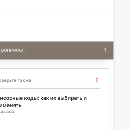
Искать
 ВОПРОСЫ
З
оверьте также
а
к
р
нсорные коды: как их выбирать и
ы
именять
т
.02.2023
ь