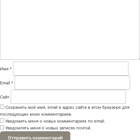
о
м
м
е
н
т
а
р
и
й
Имя
*
*
Email
*
Сайт
Сохранить моё имя, email и адрес сайта в этом браузере для
последующих моих комментариев.
Уведомить меня о новых комментариях по email.
Уведомлять меня о новых записях почтой.