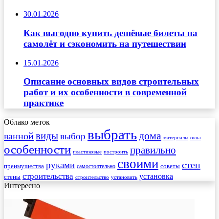
30.01.2026
Как выгодно купить дешёвые билеты на
самолёт и сэкономить на путешествии
15.01.2026
Описание основных видов строительных
работ и их особенности в современной
практике
Облако меток
выбрать
виды
дома
ванной
выбор
материалы
окна
особенности
правильно
пластиковые
построить
своими
стен
руками
преимущества
советы
самостоятельно
строительства
установка
стены
строительство
установить
Интересно