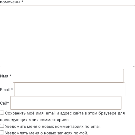
помечены
*
К
о
м
м
е
н
т
а
р
и
й
Имя
*
*
Email
*
Сайт
Сохранить моё имя, email и адрес сайта в этом браузере для
последующих моих комментариев.
Уведомить меня о новых комментариях по email.
Уведомлять меня о новых записях почтой.