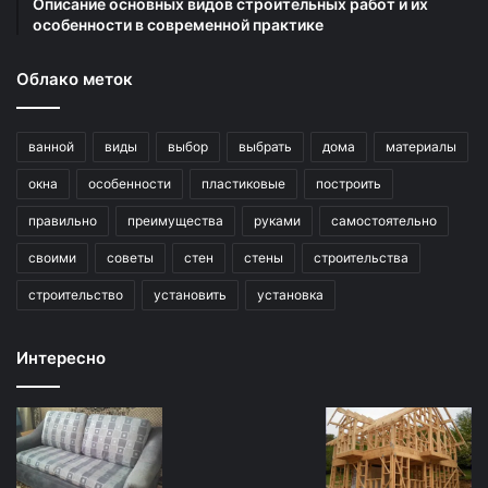
Описание основных видов строительных работ и их
особенности в современной практике
Облако меток
ванной
виды
выбор
выбрать
дома
материалы
окна
особенности
пластиковые
построить
правильно
преимущества
руками
самостоятельно
своими
советы
стен
стены
строительства
строительство
установить
установка
Интересно