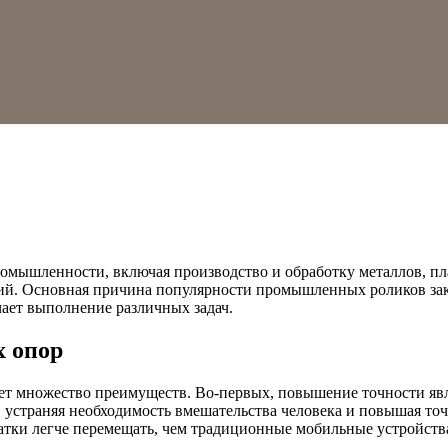
мышленности, включая производство и обработку металлов, пла
ий. Основная причина популярности промышленных роликов закл
чает выполнение различных задач.
х опор
еет множество преимуществ. Во-первых, повышение точности яв
 устраняя необходимость вмешательства человека и повышая то
тки легче перемещать, чем традиционные мобильные устройства