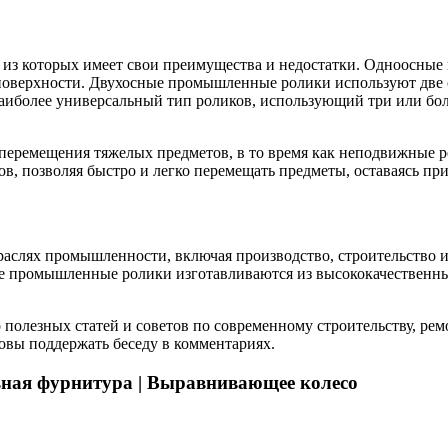
из которых имеет свои преимущества и недостатки. Одноосны
поверхности. Двухосные промышленные ролики используют две 
более универсальный тип роликов, использующий три или боле
перемещения тяжелых предметов, в то время как неподвижные р
в, позволяя быстро и легко перемещать предметы, оставаясь при
слях промышленности, включая производство, строительство и 
е промышленные ролики изготавливаются из высококачественны
полезных статей и советов по современному строительству, ремо
товы поддержать беседу в комментариях.
ная фурнитура | Выравнивающее колесо