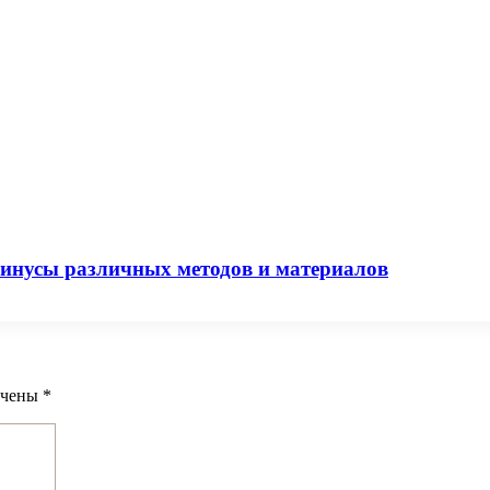
минусы различных методов и материалов
ечены
*