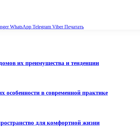
nger
WhatsApp
Telegram
Viber
Печатать
домов их преимущества и тенденции
их особенности в современной практике
ространство для комфортной жизни