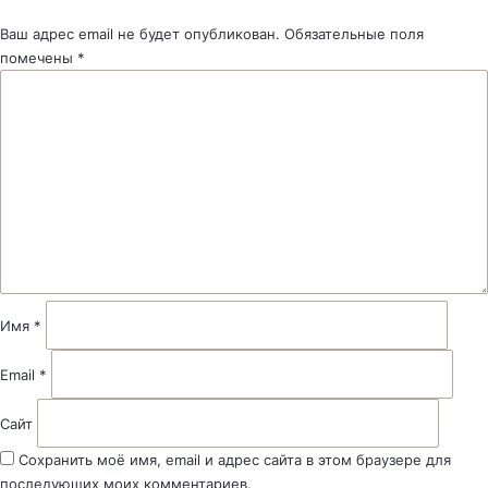
Ваш адрес email не будет опубликован.
Обязательные поля
помечены
*
К
о
м
м
е
н
т
а
р
и
й
Имя
*
*
Email
*
Сайт
Сохранить моё имя, email и адрес сайта в этом браузере для
последующих моих комментариев.