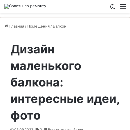
Switch
М
Главная
/
Помещения
/
Балкон
Дизайн
маленького
балкона:
интересные идеи,
фото
06.09.2022
0
Время чтения: 4 мин.