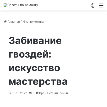
Switch
М
Главная
/
Инструменты
Забивание
гвоздей:
искусство
мастерства
03.10.2022
0
Время чтения: 5 мин.