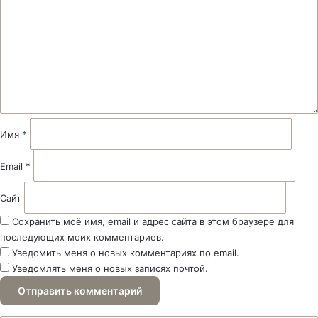
м
м
е
н
т
а
р
и
й
Имя
*
*
Email
*
Сайт
Сохранить моё имя, email и адрес сайта в этом браузере для
последующих моих комментариев.
Уведомить меня о новых комментариях по email.
Уведомлять меня о новых записях почтой.