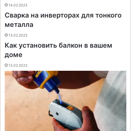
t
е
с
r
r
14.02.2023
н
Сварка на инверторах для тонкого
и
металла
к
и
13.02.2023
Как установить балкон в вашем
доме
13.02.2023