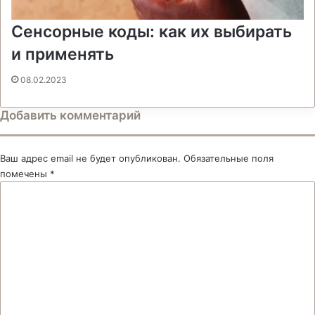
Сенсорные коды: как их выбирать
и применять
08.02.2023
Добавить комментарий
Ваш адрес email не будет опубликован.
Обязательные поля
помечены
*
К
о
м
м
е
н
т
а
р