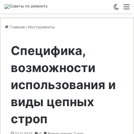
Switch
М
Главная
/
Инструменты
Специфика,
возможности
использования и
виды цепных
строп
22.11.2022
0
Время чтения: 2 мин.