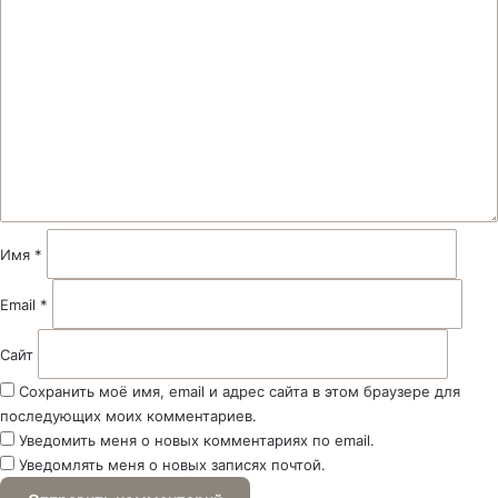
К
о
м
м
е
н
т
а
р
и
й
Имя
*
*
Email
*
Сайт
Сохранить моё имя, email и адрес сайта в этом браузере для
последующих моих комментариев.
Уведомить меня о новых комментариях по email.
Уведомлять меня о новых записях почтой.