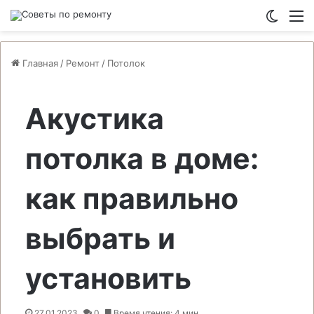
Switch
М
Главная
/
Ремонт
/
Потолок
Акустика
потолка в доме:
как правильно
выбрать и
установить
27.01.2023
0
Время чтения: 4 мин.