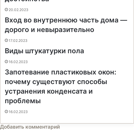
t
е
с
r
r
н
20.02.2023
и
Вход во внутреннюю часть дома —
к
и
дорого и невыразительно
17.02.2023
Виды штукатурки пола
16.02.2023
Запотевание пластиковых окон:
почему существуют способы
устранения конденсата и
проблемы
16.02.2023
Добавить комментарий