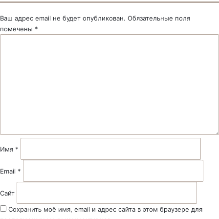
Ваш адрес email не будет опубликован.
Обязательные поля
помечены
*
К
о
м
м
е
н
т
а
р
и
й
Имя
*
*
Email
*
Сайт
Сохранить моё имя, email и адрес сайта в этом браузере для