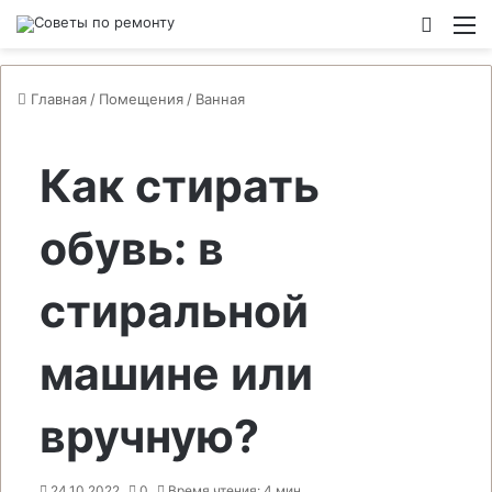
Switch
М
Главная
/
Помещения
/
Ванная
Как стирать
обувь: в
стиральной
машине или
вручную?
24.10.2022
0
Время чтения: 4 мин.