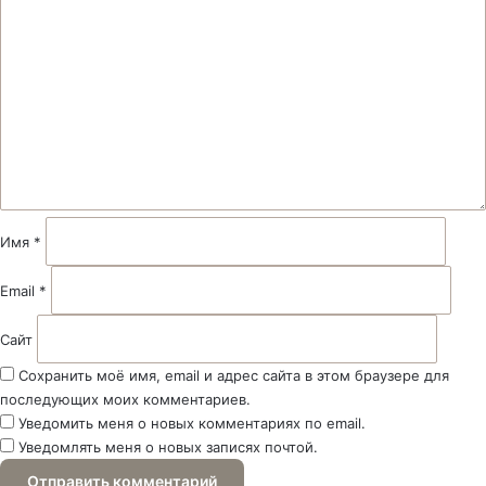
о
м
м
е
н
т
а
р
и
й
Имя
*
*
Email
*
Сайт
Сохранить моё имя, email и адрес сайта в этом браузере для
последующих моих комментариев.
Уведомить меня о новых комментариях по email.
Уведомлять меня о новых записях почтой.