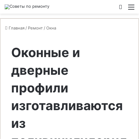
Switch
М
Главная
/
Ремонт
/
Окна
Оконные и
дверные
профили
изготавливаются
из