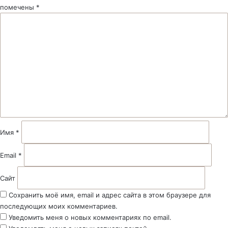
помечены
*
К
о
м
м
е
н
т
а
р
и
й
Имя
*
*
Email
*
Сайт
Сохранить моё имя, email и адрес сайта в этом браузере для
последующих моих комментариев.
Уведомить меня о новых комментариях по email.