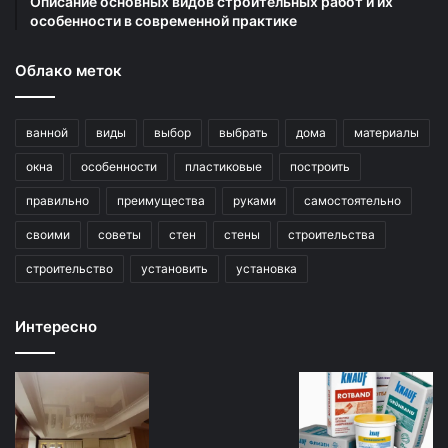
Описание основных видов строительных работ и их
особенности в современной практике
Облако меток
ванной
виды
выбор
выбрать
дома
материалы
окна
особенности
пластиковые
построить
правильно
преимущества
руками
самостоятельно
своими
советы
стен
стены
строительства
строительство
установить
установка
Интересно