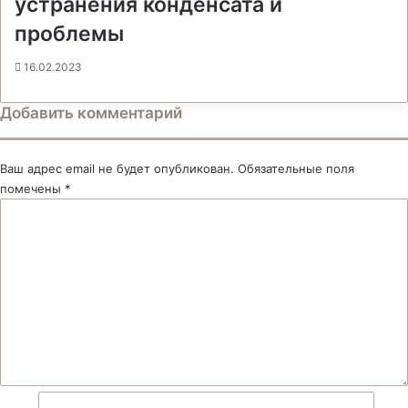
устранения конденсата и
проблемы
16.02.2023
Добавить комментарий
Ваш адрес email не будет опубликован.
Обязательные поля
помечены
*
К
о
м
м
е
н
т
а
р
и