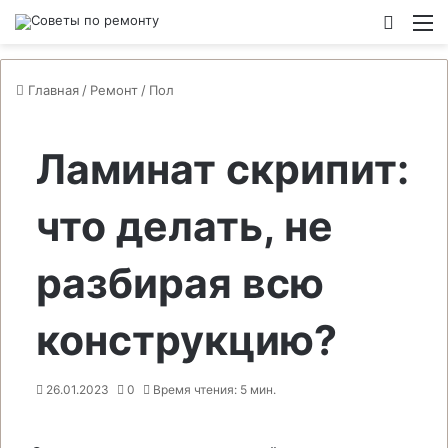
Switch
М
Главная
/
Ремонт
/
Пол
Ламинат скрипит:
что делать, не
разбирая всю
конструкцию?
26.01.2023
0
Время чтения: 5 мин.