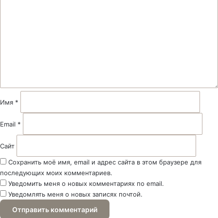
о
м
м
е
н
т
а
р
и
й
Имя
*
*
Email
*
Сайт
Сохранить моё имя, email и адрес сайта в этом браузере для
последующих моих комментариев.
Уведомить меня о новых комментариях по email.
Уведомлять меня о новых записях почтой.