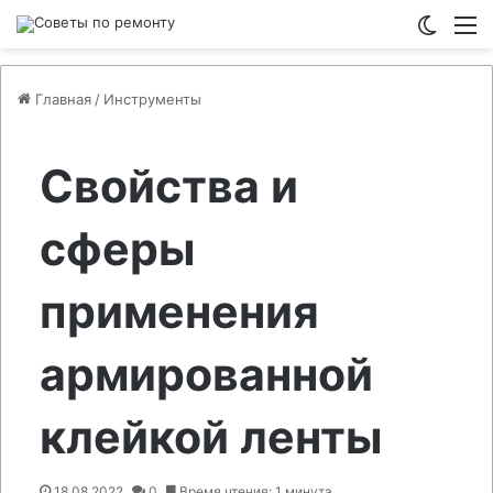
Switch
М
Главная
/
Инструменты
Свойства и
сферы
применения
армированной
клейкой ленты
18.08.2022
0
Время чтения: 1 минута