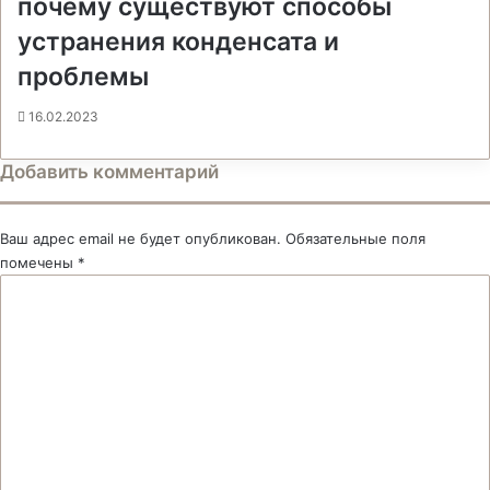
почему существуют способы
устранения конденсата и
проблемы
16.02.2023
Добавить комментарий
Ваш адрес email не будет опубликован.
Обязательные поля
помечены
*
К
о
м
м
е
н
т
а
р