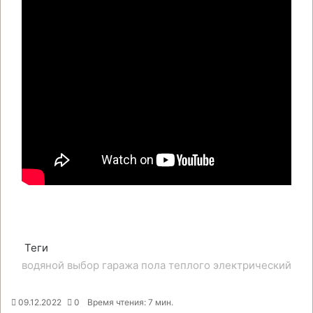
Теги
водяной
выбор
гаража
пола
теплого
электрический
09.12.2022
0
Время чтения: 7 мин.