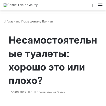
Switch
М
Главная
/
Помещения
/
Ванная
Несамостоятельн
ые туалеты:
хорошо это или
плохо?
06.09.2022
0
Время чтения: 5 мин.