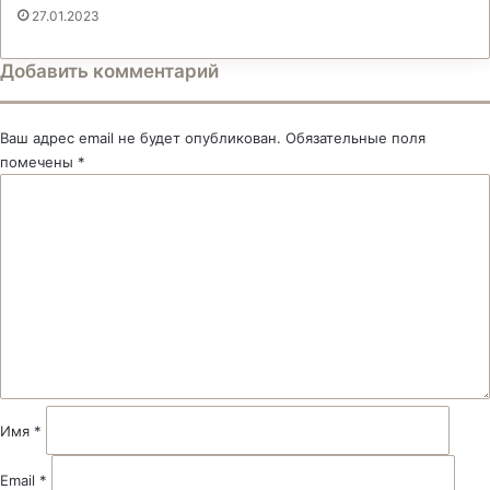
27.01.2023
Добавить комментарий
Ваш адрес email не будет опубликован.
Обязательные поля
помечены
*
К
о
м
м
е
н
т
а
р
и
й
Имя
*
*
Email
*