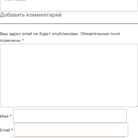
Добавить комментарий
Ваш адрес email не будет опубликован.
Обязательные поля
помечены
*
К
о
м
м
е
н
т
а
р
и
й
Имя
*
*
Email
*