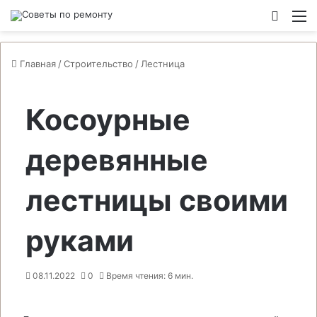
Switch
М
Главная
/
Строительство
/
Лестница
Косоурные
деревянные
лестницы своими
руками
08.11.2022
0
Время чтения: 6 мин.